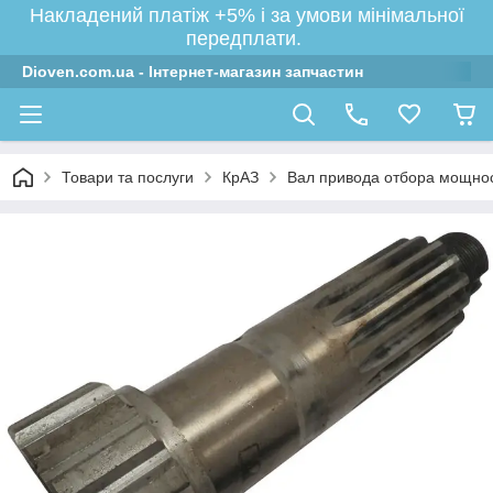
Накладений платіж +5% і за умови мінімальної
передплати.
Dioven.com.ua - Інтернет-магазин запчастин
Товари та послуги
КрАЗ
Вал привода отбора мощнос