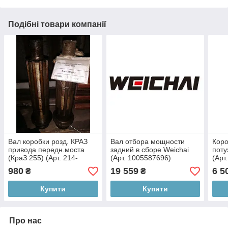
Подібні товари компанії
Вал коробки розд. КРАЗ
Вал отбора мощности
Коро
привода передн.моста
задний в сборе Weichai
поту
(КраЗ 255) (Арт. 214-
(Арт. 1005587696)
(Арт
1805052)
980
19 559
6 5
₴
₴
Купити
Купити
Про нас