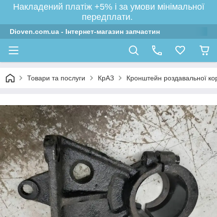
Накладений платіж +5% і за умови мінімальної
передплати.
Dioven.com.ua - Інтернет-магазин запчастин
Товари та послуги
КрАЗ
Кронштейн роздавальної коро