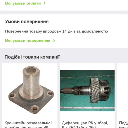
Всі умови оплати
Умови повернення
Повернення товару впродовж 14 днів за домовленістю
Всі умови повернення
Подібні товари компанії
Кронштейн роздавальної
Диференціал РК у зборі,
Поду
коробки, ріг, підвіски РК
К-т КРАЗ (Арт. 260-
коро