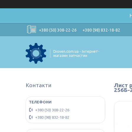
+380 (50) 308-22-26
+380 (98) 832-18-82
Dioven.com.ua - Інтернет-
магазин запчастин
Контакти
Лист 
256Б-
+380 (50) 308-22-26
+380 (98) 832-18-82