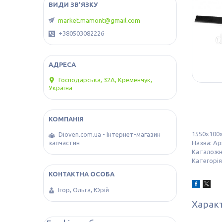
market.mamont@gmail.com
+380503082226
Господарська, 32А, Кременчук,
Україна
1550х100
Dioven.com.ua - Інтернет-магазин
запчастин
Назва: А
Каталожн
Категорія
Ігор, Ольга, Юрій
Харак