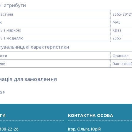
і атрибути
частини
256Б-2912
к
МАЗ
ть з маркою
Краз
ть з моделлю
256Б
тувальницькі характеристики
асти
Оригінал
ики
Вантажний
ація для замовлення
0 ₴
 308-22-26
Ігор, Ольга, Юрій