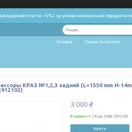
Накладений платіж +5% і за умови мінімальної передплати
Головна
Товари та послуги
рессоры КРАЗ №1,2,3 задний (L=1550 mm H-14mm
2912102)
3 000 ₴
В наявності
Код:
256Б-2912102
Купити