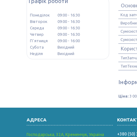
Графік роботи
Основн
Код зап
Понеділок
09:00
16:30
Вівторок
09:00
16:30
Виробни
Середа
09:00
16:30
Сумісніс
Четвер
09:00
16:30
Сумісніс
Пʼятниця
09:00
16:00
Субота
Вихідний
Корис
Неділя
Вихідний
ТипЗапч
ТипТехн
Інформ
Ціна:
3 00
+380 (50)
Господарська, 32А, Кременчук, Україна