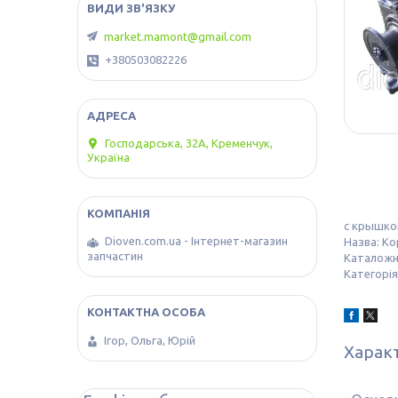
market.mamont@gmail.com
+380503082226
Господарська, 32А, Кременчук,
Україна
с крышкой
Dioven.com.ua - Інтернет-магазин
Назва: К
запчастин
Каталожн
Категорія
Ігор, Ольга, Юрій
Харак