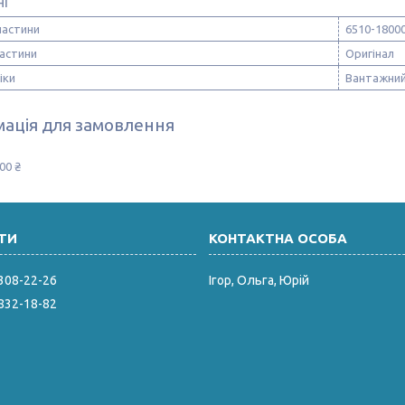
ні
частини
6510-1800
частини
Оригінал
іки
Вантажний
ація для замовлення
00 ₴
 308-22-26
Ігор, Ольга, Юрій
 832-18-82