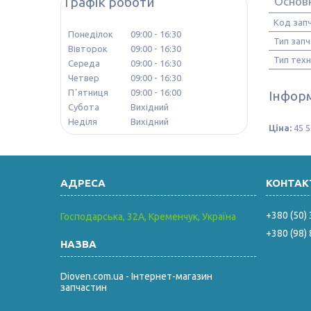
Графік роботи
Основ
Код зап
Понеділок
09:00
16:30
Тип зап
Вівторок
09:00
16:30
Тип техн
Середа
09:00
16:30
Четвер
09:00
16:30
Пʼятниця
09:00
16:00
Інформ
Субота
Вихідний
Неділя
Вихідний
Ціна:
45 5
+380 (50)
Господарська, 32А, Кременчук, Україна
+380 (98)
Dioven.com.ua - Інтернет-магазин
запчастин