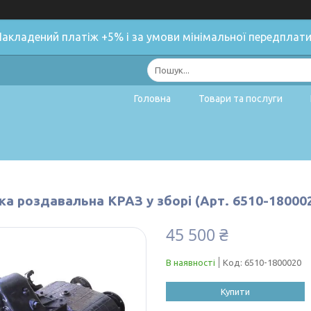
Накладений платіж +5% і за умови мінімальної передплати
Головна
Товари та послуги
ка роздавальна КРАЗ у зборі (Арт. 6510-18000
45 500 ₴
В наявності
Код:
6510-1800020
Купити