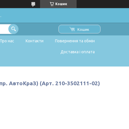
Кошик
.
Кошик
Про нас
Контакти
Повернення та обмін
Доставка і оплата
(пр. АвтоКраЗ) (Арт. 210-3502111-02)