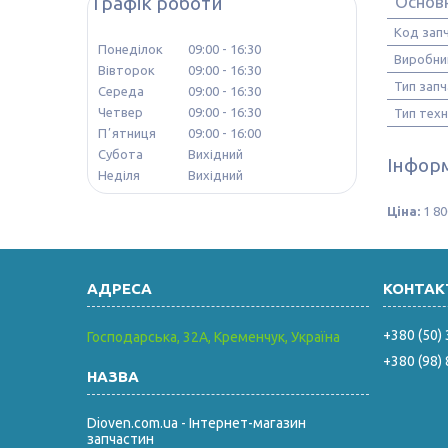
Графік роботи
Основ
Код зап
Понеділок
09:00
16:30
Виробни
Вівторок
09:00
16:30
Тип зап
Середа
09:00
16:30
Четвер
09:00
16:30
Тип техн
Пʼятниця
09:00
16:00
Субота
Вихідний
Інформ
Неділя
Вихідний
Ціна:
1 80
+380 (50)
Господарська, 32А, Кременчук, Україна
+380 (98)
Dioven.com.ua - Інтернет-магазин
запчастин