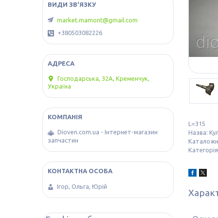
market.mamont@gmail.com
+380503082226
Господарська, 32А, Кременчук,
Україна
L=315
Dioven.com.ua - Інтернет-магазин
Назва: Ку
запчастин
Каталожн
Категорія
Ігор, Ольга, Юрій
Харак