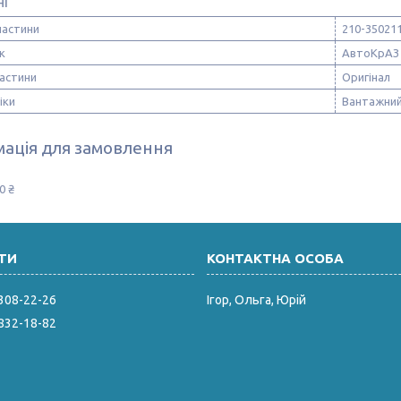
ні
частини
210-35021
к
АвтоКрАЗ
частини
Оригінал
іки
Вантажний
ація для замовлення
0 ₴
 308-22-26
Ігор, Ольга, Юрій
 832-18-82