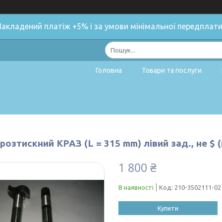
Накладений платіж +5% і за умови мінімальної передплати
Головна
Товари та послуги
розтискний КРАЗ (L = 315 mm) лівий зад., не $ 
1 800 ₴
В наявності
Код:
210-3502111-02
Купити