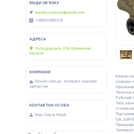
market.mamont@gmail.com
+380503082226
Господарська, 32А, Кременчук,
Україна
Клапан за
Dioven.com.ua - Інтернет-магазин
колісних т
запчастин
Призначен
Технічна 
Робочий ти
Тиск захис
стоянково
Підтримув
Ігор, Ольга, Юрій
0,8...0,89 (
Приєднува
Температу