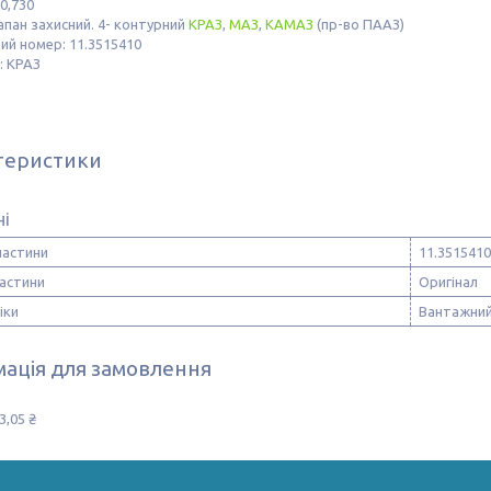
 0,730
апан захисний. 4- контурний
КРАЗ
,
МАЗ
,
КАМАЗ
(пр-во ПААЗ)
ий номер: 11.3515410
: КРАЗ
теристики
ні
частини
11.3515410
частини
Оригінал
іки
Вантажний
ація для замовлення
3,05 ₴