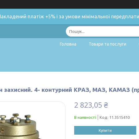
Накладений платіж +5% і за умови мінімальної передплати
Головна
Товари та послуги
н захисний. 4- контурний КРАЗ, МАЗ, КАМАЗ (пр
2 823,05 ₴
В наявності
Код:
11.3515410
Купити