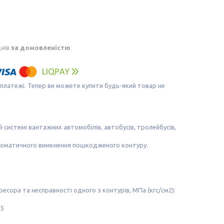
днів
за домовленістю
 платежі. Тепер ви можете купити будь-який товар не
й системі вантажних автомобілів, автобусів, тролейбусів,
втоматичного вимкнення пошкодженого контуру.
есора та несправності одного з контурів, МПа (кгс/см2):
,5