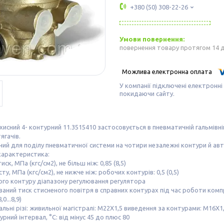
+380 (50) 308-22-26
повернення товару протягом 14 
У компанії підключені електронні
покидаючи сайту.
хисний 4- контурний 11.3515410 застосовується в пневматичній гальмівні
ягачів.
ий для поділу пневматичної системи на чотири незалежні контури й а
характеристика:
ск, МПа (кгс/см2), не більш ніж: 0,85 (8,5)
ту, МПа (кгс/см2), не нижче ніж: робочих контурів: 0,5 (0,5)
го контуру діапазону регулювання регулятора
аний тиск стисненого повітря в справних контурах під час роботи компр
8,0...8,9)
льні різі: живильної магістралі: М22Х1,5 виведення за контурами: М16Х1
рний інтервал, °C: від мінус 45 до плюс 80