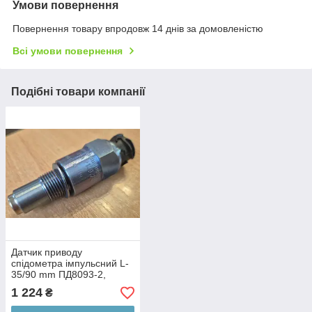
Умови повернення
Повернення товару впродовж 14 днів за домовленістю
Всі умови повернення
Подібні товари компанії
Датчик приводу
спідометра імпульсний L-
35/90 mm ПД8093-2,
4402.3843 ПАЗ, КРАЗ КПП,
1 224
₴
МАЗ, аналог (Арт.