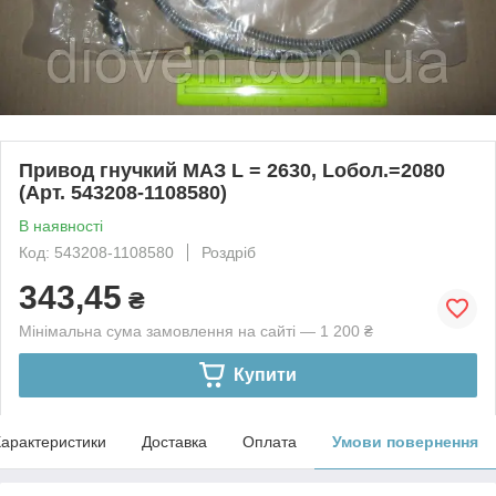
Привод гнучкий МАЗ L = 2630, Loбол.=2080
(Арт. 543208-1108580)
В наявності
Код: 543208-1108580
Роздріб
343,45
₴
Мінімальна сума замовлення на сайті — 1 200 ₴
Купити
арактеристики
Доставка
Оплата
Умови повернення