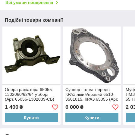
Всі умови повернення
Подібні товари компанії
Опора радіатора 65055-
Суппорт торм. передн.
Муфт
1302060/62/64 у зборі
КРАЗ лівий/правий 6510-
ЯМЗ 
(Арт. 65055-1302039-СБ)
3501015, КРАЗ 65055 (Арт.
55 Н
5133В2-3501015-000)
ЄВРО
1 400
6 000
2 0
₴
₴
182.
Купити
Купити