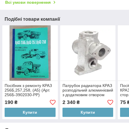
Всі умови повернення
Подібні товари компанії
Посібник з ремонту КРАЗ
Патрубок радиатора КРАЗ
Посі
256Б,257,258, (А5) (Арт.
розподільчий алюминієвий
КРАЗ
256Б-3902030-РР)
з додатковим отвором
стор
(Арт. 260-1303016-20)
РЭ)
190
2 340
75
₴
₴
Купити
Купити