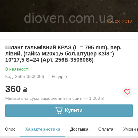
Шланг гальмівний КРАЗ (L = 795 mm), пер.
лівий, (гайка М20х1,5 бол.штуцер К3/8")
10*17,5 S=24 (Арт. 256Б-3506086)
В наявності
Код: 256Б-3506086
Роздріб
360
₴
Мінімальна сума замовлення на сайті — 1 200 ₴
Купити
Опис
Характеристики
Доставка
Оплата
Умови 