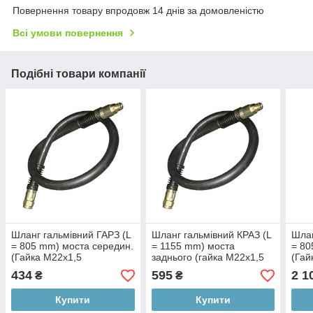
Повернення товару впродовж 14 днів за домовленістю
Всі умови повернення
Подібні товари компанії
Шланг гальмівний ГАРЗ (L
Шланг гальмівний КРАЗ (L
Шлан
= 805 mm) моста середин.
= 1155 mm) моста
= 80
(Гайка М22х1,5
заднього (гайка М22х1,5
(Гай
бол.штуцер К3/8") (Арт.
бол.штуцер К3/8") (Арт.
М22х
434
595
2 1
₴
₴
250-3506086)
250-3506085-10)
(Арт
Купити
Купити