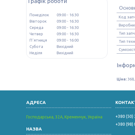
Графік роботи
Основн
Понеділок
09:00
16:30
Код зап
Вівторок
09:00
16:30
Виробни
Середа
09:00
16:30
Тип зап
Четвер
09:00
16:30
Пʼятниця
09:00
16:00
Тип техн
Субота
Вихідний
Сумісніс
Неділя
Вихідний
Інформ
Ціна:
368,
+380 (50)
Господарська, 32А, Кременчук, Україна
+380 (98)