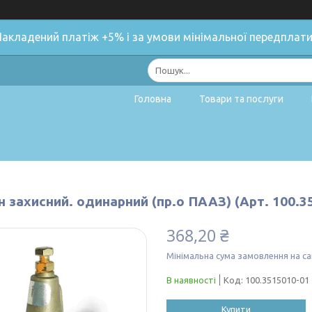
Накладений платіж +5% і за умови мінімальної передплати
Головна
Товари та послуги
 захисний. одинарний (пр.о ПААЗ) (Арт. 100.3
368,20 ₴
Мінімальна сума замовлення на са
В наявності
Код:
100.3515010-01
Купити