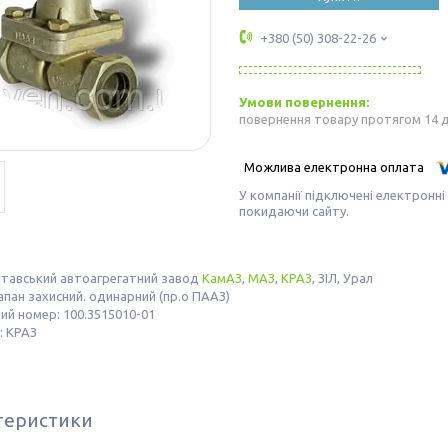
+380 (50) 308-22-26
повернення товару протягом 14 
У компанії підключені електронні
покидаючи сайту.
лтавський автоагрегатний завод
КамАЗ
,
МАЗ
,
КРАЗ
, ЗІЛ, Урал
апан захисний. одинарний (пр.о ПААЗ)
й номер: 100.3515010-01
: КРАЗ
теристики