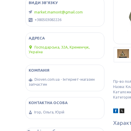
market.mamont@gmail.com
+380503082226
Господарська, 32А, Кременчук,
Україна
Dioven.com.ua - Інтернет-магазин
Пр-во по
запчастин
Назва: Кл
Каталожни
Категорія
Ігор, Ольга, Юрій
Харак