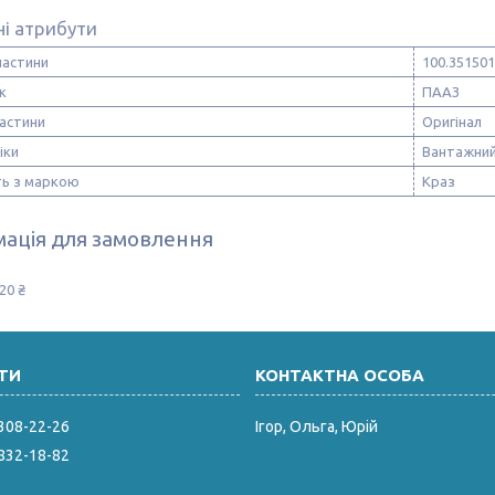
і атрибути
частини
100.351501
к
ПААЗ
частини
Оригінал
іки
Вантажний
ть з маркою
Краз
ація для замовлення
20 ₴
 308-22-26
Ігор, Ольга, Юрій
 832-18-82