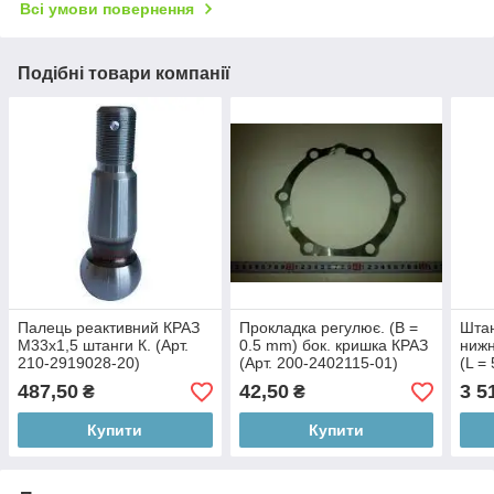
Всі умови повернення
Подібні товари компанії
Палець реактивний КРАЗ
Прокладка регулює. (В =
Штан
М33х1,5 штанги К. (Арт.
0.5 mm) бок. кришка КРАЗ
нижн
210-2919028-20)
(Арт. 200-2402115-01)
(L =
2919
487,50
42,50
3 5
₴
₴
Купити
Купити