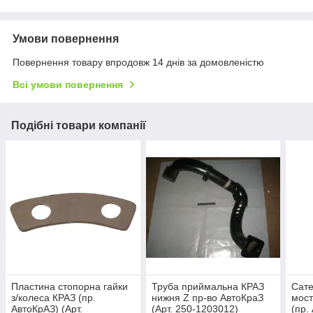
Умови повернення
Повернення товару впродовж 14 днів за домовленістю
Всі умови повернення
Подібні товари компанії
Пластина стопорна гайки
Труба приймальна КРАЗ
Сате
з/колеса КРАЗ (пр.
нижня Z пр-во АвтоКраЗ
мост
АвтоКрАЗ) (Арт.
(Арт. 250-1203012)
(пр.