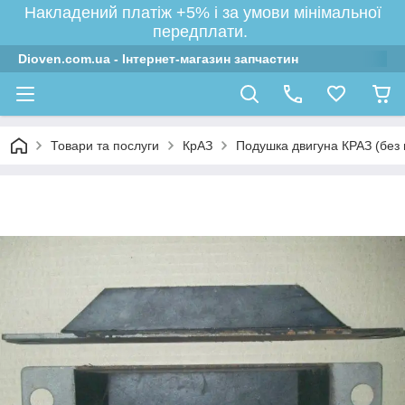
Накладений платіж +5% і за умови мінімальної
передплати.
Dioven.com.ua - Інтернет-магазин запчастин
Товари та послуги
КрАЗ
Подушка двигуна КРАЗ (без 