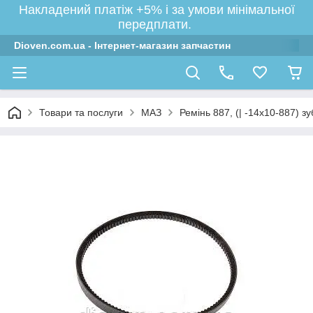
Накладений платіж +5% і за умови мінімальної
передплати.
Dioven.com.ua - Інтернет-магазин запчастин
Товари та послуги
МАЗ
Ремінь 887, (| -14х10-887) з