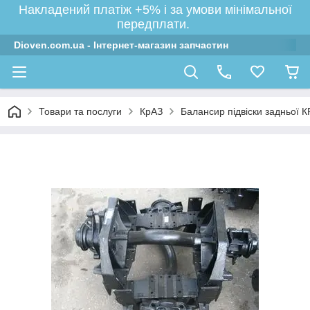
Накладений платіж +5% і за умови мінімальної
передплати.
Dioven.com.ua - Інтернет-магазин запчастин
Товари та послуги
КрАЗ
Балансир підвіски задньої КР