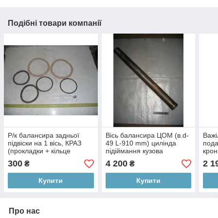
Подібні товари компанії
Р/к балансира задньої
Вісь балансира ЦОМ (в.d-
Важі
підвіски на 1 вісь, КРАЗ
49 L-910 mm) цилінда
пода
(прокладки + кільце
підіймання кузова
крон
різання.+волок) КРАЗ, к-т
(пр.во.00КРАЗ) (Арт.
КРАЗ
300
4 200
2 1
₴
₴
(Арт. 250Б-2918009)
220В-8602031)
1108
Купити
Купити
Про нас