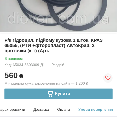
Р/к гідроцил. підйому кузова 1 шток. КРАЗ
65055, (РТИ +фторопласт) АвтоКраЗ, 2
проточки (к-т) (Арт.
В наявності
Код: 65034-8603009-Д1
Роздріб
560
₴
Мінімальна сума замовлення на сайті — 1 200 ₴
Купити
арактеристики
Доставка
Оплата
Умови повернення