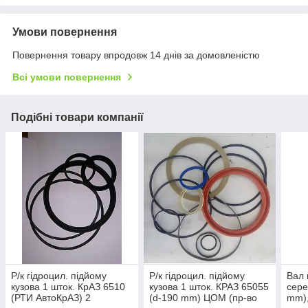
Умови повернення
Повернення товару впродовж 14 днів за домовленістю
Всі умови повернення
Подібні товари компанії
Р/к гідроцил. підйому
Р/к гідроцил. підйому
Вал 
кузова 1 шток. КрАЗ 6510
кузова 1 шток. КРАЗ 65055
сере
(РТИ АвтоКрАЗ) 2
(d-190 mm) ЦОМ (пр-во
mm),