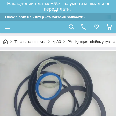
Накладений платіж +5% і за умови мінімальної
передплати.
Dioven.com.ua - Інтернет-магазин запчастин
Товари та послуги
КрАЗ
Р/к гідроцил. підйому кузов