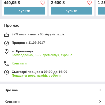
проточки (Арт. 6510-
Німеччина) (Арт. 65034-
(пр.
440,05
2 600
1 2
₴
₴
8603009-Д2)
8603009-Н)
210-
Купити
Купити
Про нас
97% позитивних з 63 відгуків за рік
Працює з 11.09.2017
м. Кременчук
Господарська, 32А, Кременчук, Україна
Контакти
Сьогодні працює з 09:00 до 16:00
Показати весь графік роботи
Про нас
Контакти