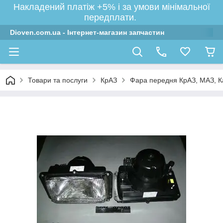
Накладений платіж +5% і за умови мінімальної
передплати.
Dioven.com.ua - Інтернет-магазин запчастин
Товари та послуги
КрАЗ
Фара передня КрАЗ, МАЗ, Ка