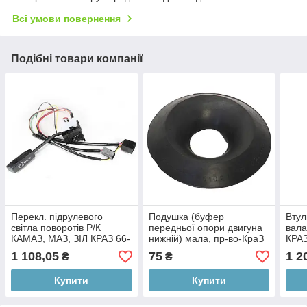
Всі умови повернення
Подібні товари компанії
Перекл. підрулевого
Подушка (буфер
Втул
світла поворотів Р/К
передньої опори двигуна
вала
КАМАЗ, МАЗ, ЗІЛ КРАЗ 66-
нижній) мала, пр-во-КраЗ
КРАЗ
3709 (пр. Автоарматура)
(Арт. 65055-1001027)
(Арт
1 108,05
75
1 2
₴
₴
(Арт. 6602.3709)
Купити
Купити