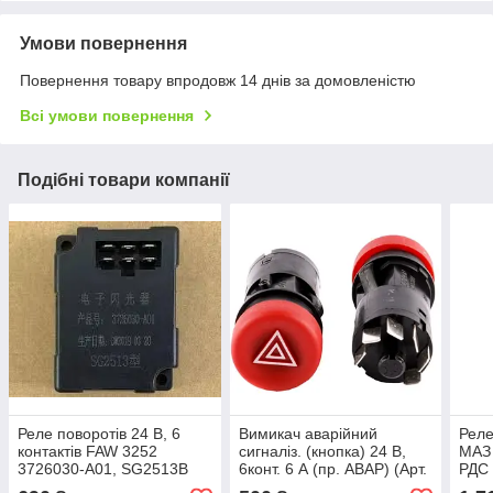
Умови повернення
Повернення товару впродовж 14 днів за домовленістю
Всі умови повернення
Подібні товари компанії
Реле поворотів 24 В, 6
Вимикач аварійний
Реле
контактів FAW 3252
сигналіз. (кнопка) 24 В,
МАЗ 
3726030-A01, SG2513B
6конт. 6 А (пр. АВАР) (Арт.
РДС 
(Арт. 3726030-A01)
245.3710.000-01)
Чехі