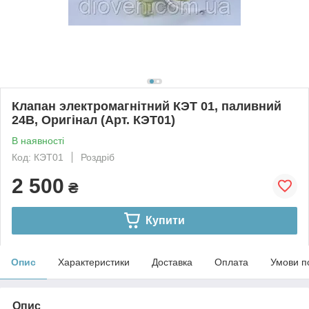
Клапан электромагнітний КЭТ 01, паливний
24В, Оригінал (Арт. КЭТ01)
В наявності
Код: КЭТ01
Роздріб
2 500
₴
Купити
Опис
Характеристики
Доставка
Оплата
Умови п
Опис