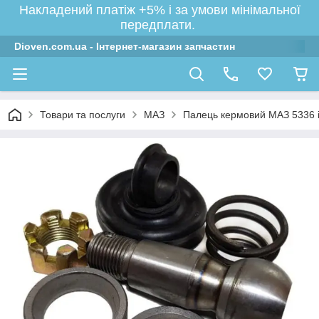
Накладений платіж +5% і за умови мінімальної
передплати.
Dioven.com.ua - Інтернет-магазин запчастин
Товари та послуги
МАЗ
Палець кермовий МАЗ 5336 із