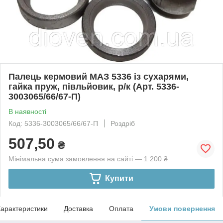
Палець кермовий МАЗ 5336 із сухарями,
гайка пруж, півльйовик, р/к (Арт. 5336-
3003065/66/67-П)
В наявності
Код: 5336-3003065/66/67-П
Роздріб
507,50
₴
Мінімальна сума замовлення на сайті — 1 200 ₴
Купити
арактеристики
Доставка
Оплата
Умови повернення