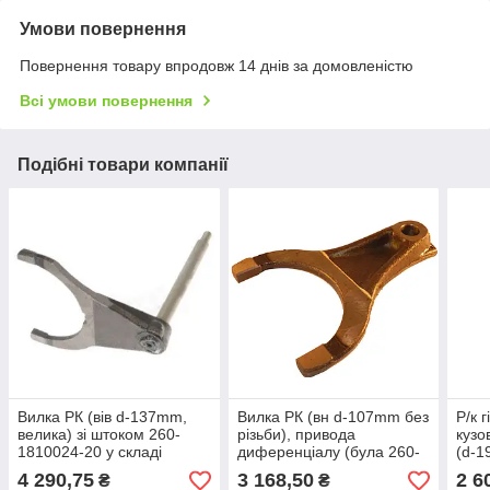
Умови повернення
Повернення товару впродовж 14 днів за домовленістю
Всі умови повернення
Подібні товари компанії
Вилка РК (вів d-137mm,
Вилка РК (вн d-107mm без
Р/к 
велика) зі штоком 260-
різьби), привода
кузо
1810024-20 у складі
диференціалу (була 260-
(d-1
(приварений), КРАЗ к-т
1831020) КРАЗ (Арт. 6437-
Німе
4 290,75
3 168,50
2 6
₴
₴
(Арт. 260-1810018)
1831020)
8603