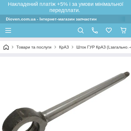
Накладений платіж +5% і за умови мінімальної
передплати.
Dioven.com.ua - Інтернет-магазин запчастин
Товари та послуги
КрАЗ
Шток ГУР КрАЗ (Lзагально.-