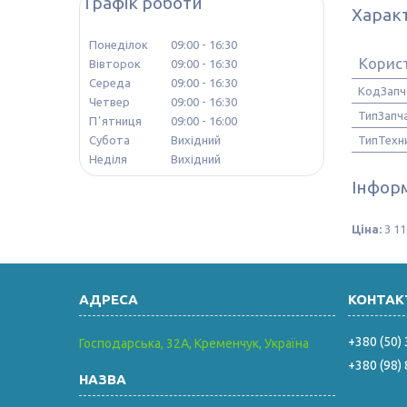
Графік роботи
Харак
Понеділок
09:00
16:30
Корис
Вівторок
09:00
16:30
Середа
09:00
16:30
КодЗапч
Четвер
09:00
16:30
ТипЗапч
Пʼятниця
09:00
16:00
Субота
Вихідний
ТипТехн
Неділя
Вихідний
Інформ
Ціна:
3 11
+380 (50)
Господарська, 32А, Кременчук, Україна
+380 (98)