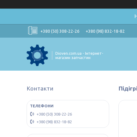
+380 (50) 308-22-26
+380 (98) 832-18-82
Dioven.com.ua - Інтернет-
магазин запчастин
Контакти
Підігр
+380 (50) 308-22-26
+380 (98) 832-18-82