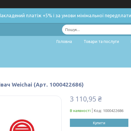
Накладений платіж +5% і за умови мінімальної передплати
Головна
Товари та послуги
івач Weichai (Арт. 1000422686)
3 110,95 ₴
В наявності
Код:
1000422686
Купити