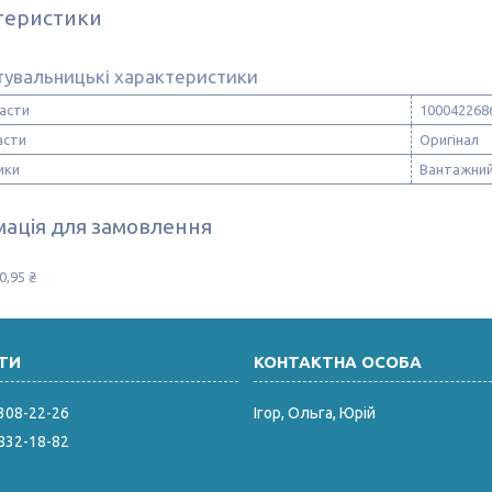
теристики
тувальницькі характеристики
асти
100042268
асти
Оригінал
ики
Вантажний
ація для замовлення
0,95 ₴
 308-22-26
Ігор, Ольга, Юрій
 832-18-82